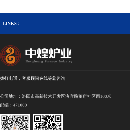
LINKS：
拨打电话，客服顾问在线等您咨询
公司地址：洛阳市高新技术开发区洛宜路董窑社区西100米
邮编：471000