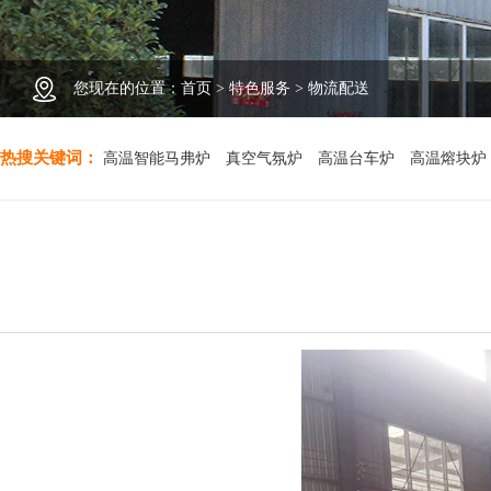
您现在的位置：
首页
>
特色服务
>
物流配送
热搜关键词：
高温智能马弗炉
真空气氛炉
高温台车炉
高温熔块炉