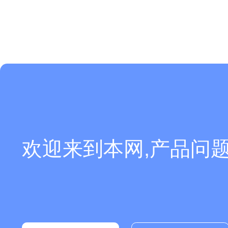
欢迎来到本网,产品问题您